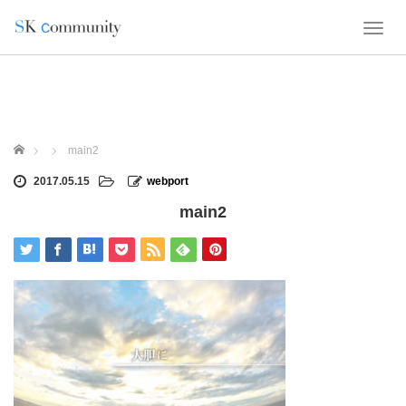
T
o
g
g
l
e
n
ホーム
main2
a
v
2017.05.15
webport
i
main2
g
a
t
i
o
n