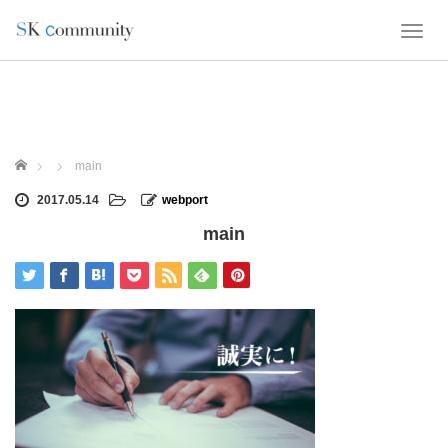
T
o
g
g
l
e
n
ホーム
main
a
v
2017.05.14
webport
i
main
g
a
t
i
o
n