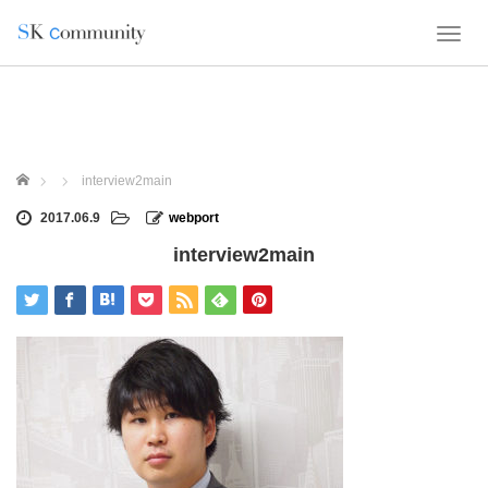
T
o
g
g
l
e
n
ホーム
interview2main
a
v
2017.06.9
webport
i
interview2main
g
a
t
i
o
n